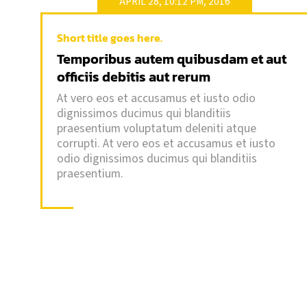
APRIL 28, 10:12 PM, 2016
Short title goes here.
Temporibus autem quibusdam et aut
Short title goes here.
officiis debitis aut rerum
Temporibus autem quibusdam et aut
officiis debitis aut rerum
At vero eos et accusamus et iusto odio
dignissimos ducimus qui blanditiis
At vero eos et accusamus et iusto odio
praesentium voluptatum deleniti atque
dignissimos ducimus qui blanditiis
corrupti. At vero eos et accusamus et iusto
praesentium voluptatum deleniti atque
odio dignissimos ducimus qui blanditiis
corrupti. At vero eos et accusamus et iusto
praesentium voluptatum deleniti atque
odio dignissimos ducimus qui blanditiis
corrupti quos dolores et quas molestias
praesentium.
excepturi sint occaecati cupiditate non
provident
READ MORE