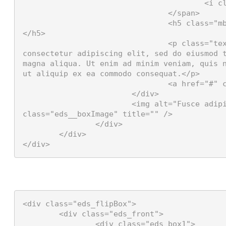
					<i class="fas fa-coffee"></i>

				</span>

				<h5 class="mb-3 eds_whiteColor">Short title goes here.
</h5>

				<p class="text-left">Lorem ipsum dolor sit amet, 
consectetur adipiscing elit, sed do eiusmod t
magna aliqua. Ut enim ad minim veniam, quis n
ut aliquip ex ea commodo consequat.</p>

				<a href="#" class="eds_boxReadMore">Read more</a>

			</div>

			<img alt="Fusce adipiscing" src="/Portals/0/landscape.jpg" 
class="eds__boxImage" title="" />

		</div>

	</div>

</div>
<div class="eds_flipBox">

	<div class="eds_front">

		<div class="eds_box1">
