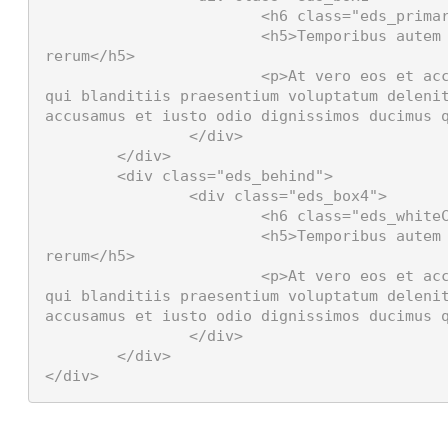
			<h6 class="eds_primaryColor">Short title goes here. </h6>

			<h5>Temporibus autem quibusdam et aut officiis debitis aut 
rerum</h5>

			<p>At vero eos et accusamus et iusto odio dignissimos ducimus 
qui blanditiis praesentium voluptatum delenit
accusamus et iusto odio dignissimos ducimus q
		</div>

	</div>

	<div class="eds_behind">

		<div class="eds_box4">

			<h6 class="eds_whiteColor">Short title goes here. </h6>

			<h5>Temporibus autem quibusdam et aut officiis debitis aut 
rerum</h5>

			<p>At vero eos et accusamus et iusto odio dignissimos ducimus 
qui blanditiis praesentium voluptatum delenit
accusamus et iusto odio dignissimos ducimus q
		</div>

	</div>

</div>