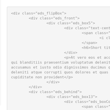
<div class="eds_flipBox">

	<div class="eds_front">

		<div class="eds_box5">

			<div class="text-center mb-3">

				<span class="eds_fontIcon mb-4">

					<i class="fas fa-coffee"></i>

				</span>

				<h6>Short title goes here.</h6>

			</div>

			<p>At vero eos et accusamus et iusto odio dignissimos ducimus 
qui blanditiis praesentium voluptatum delenit
accusamus et iusto odio dignissimos ducimus q
deleniti atque corrupti quos dolores et quas 
cupiditate non provident</p>

		</div>

	</div>

	<div class="eds_behind">

		<div class="eds_box13">

			<div class="eds_boxContent text-center">

				<span class="eds_fontIcon eds_styleWhite mb-4">
