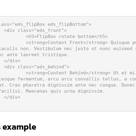
lass="eds_flipBox eds_flipBottom">

nt">

 rotate bottom</h5>

 Quisque pulvinar aliquam libero, nec ultrices 
iaculis non. Vestibulum nec justo ut nunc euismod 
ec ante laoreet tristique.

>

nd">

g> Ut et mi turpis. Proin aliquam, libero at 
tesque fermentum, arcu arcu convallis tellus, a co
at. Cras pharetra dignissim ante nec congue. Donec 
facilisi. Maecenas quis urna dignissim.

>

s example