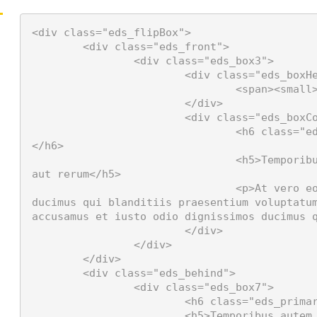
<div class="eds_flipBox">

	<div class="eds_front">

		<div class="eds_box3">

			<div class="eds_boxHeader">

				<span><small>APRIL 28, 10:12 PM, 2016</small></span>

			</div>

			<div class="eds_boxContent">

				<h6 class="eds_primaryColor">Short title goes here. 
</h6>

				<h5>Temporibus autem quibusdam et aut officiis debitis 
aut rerum</h5>

				<p>At vero eos et accusamus et iusto odio dignissimos 
ducimus qui blanditiis praesentium voluptatum
accusamus et iusto odio dignissimos ducimus q
			</div>

		</div>

	</div>

	<div class="eds_behind">

		<div class="eds_box7">

			<h6 class="eds_primaryColor">Short title goes here. </h6>

			<h5>Temporibus autem quibusdam et aut officiis debitis aut 