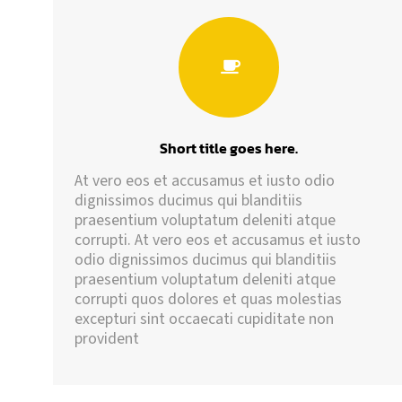
Short title goes here.
Short title goes here.
At vero eos et accusamus et iusto odio
Lorem ipsum dolor sit amet, consectetur
dignissimos ducimus qui blanditiis
adipiscing elit, sed do eiusmod tempor
praesentium voluptatum deleniti atque
incididunt ut labore et dolore magna aliqua.
corrupti. At vero eos et accusamus et iusto
Ut enim ad minim veniam, quis nostrud
odio dignissimos ducimus qui blanditiis
exercitation ullamco laboris nisi ut aliquip ex
praesentium voluptatum deleniti atque
ea commodo consequat.
corrupti quos dolores et quas molestias
excepturi sint occaecati cupiditate non
Read more
provident