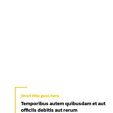
Short title goes here.
Short title goes here.
Temporibus autem quibusdam et aut
Temporibus autem quibusdam et aut
officiis debitis aut rerum
officiis debitis aut rerum