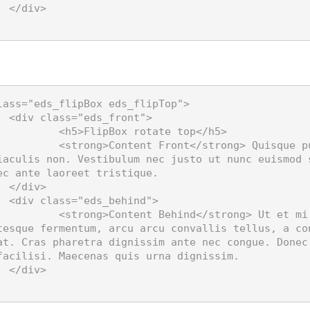
>

lass="eds_flipBox eds_flipTop">

nt">

x rotate top</h5>

 Quisque pulvinar aliquam libero, nec ultrices 
iaculis non. Vestibulum nec justo ut nunc euismod 
ec ante laoreet tristique.

>

nd">

g> Ut et mi turpis. Proin aliquam, libero at 
tesque fermentum, arcu arcu convallis tellus, a co
at. Cras pharetra dignissim ante nec congue. Donec 
facilisi. Maecenas quis urna dignissim.

>
