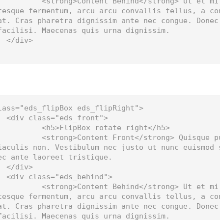
g> Ut et mi turpis. Proin aliquam, libero at 
tesque fermentum, arcu arcu convallis tellus, a co
at. Cras pharetra dignissim ante nec congue. Donec 
facilisi. Maecenas quis urna dignissim.

>

lass="eds_flipBox eds_flipRight">

nt">

 rotate right</h5>

 Quisque pulvinar aliquam libero, nec ultrices 
iaculis non. Vestibulum nec justo ut nunc euismod 
ec ante laoreet tristique.

>

nd">

g> Ut et mi turpis. Proin aliquam, libero at 
tesque fermentum, arcu arcu convallis tellus, a co
at. Cras pharetra dignissim ante nec congue. Donec 
facilisi. Maecenas quis urna dignissim.
