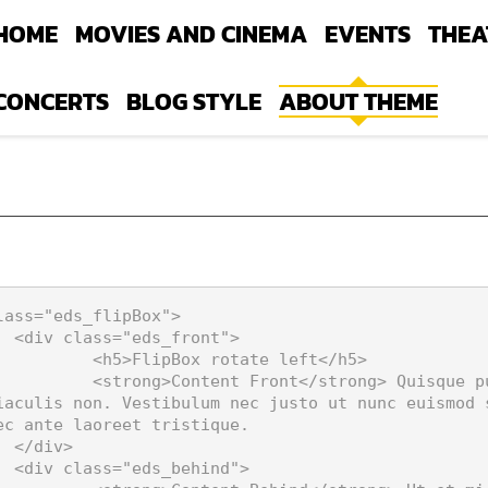
HOME
MOVIES AND CINEMA
EVENTS
THEA
CONCERTS
BLOG STYLE
ABOUT THEME
lass="eds_flipBox">

nt">

x rotate left</h5>

 Quisque pulvinar aliquam libero, nec ultrices 
iaculis non. Vestibulum nec justo ut nunc euismod 
ec ante laoreet tristique.

>

nd">
