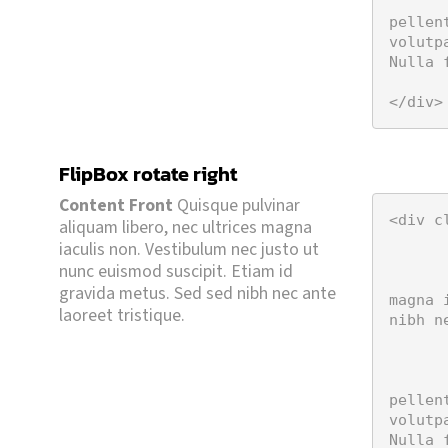
		<strong>Content Behind</stron
pellen
volutp
Nulla 
	</div
</div>
FlipBox rotate right
Ut et mi turpis. Proin
Content Behind
aliquam, libero at pellentesque
Content Front
Quisque pulvinar
fermentum, arcu arcu convallis tellus,
<div c
aliquam libero, nec ultrices magna
a congue turpis dui a metus. Aliquam
	<div class="eds_fro
iaculis non. Vestibulum nec justo ut
erat volutpat. Cras pharetra dignissim
		<h5>FlipBox
nunc euismod suscipit. Etiam id
ante nec congue. Donec consequat sit
		<strong>Content Front</strong>
gravida metus. Sed sed nibh nec ante
amet diam nec semper. Nulla facilisi.
magna 
laoreet tristique.
nibh n
Maecenas quis urna dignissim.
	</div
	<div class="eds_behi
		<strong>Content Behind</stron
pellen
volutp
Nulla 