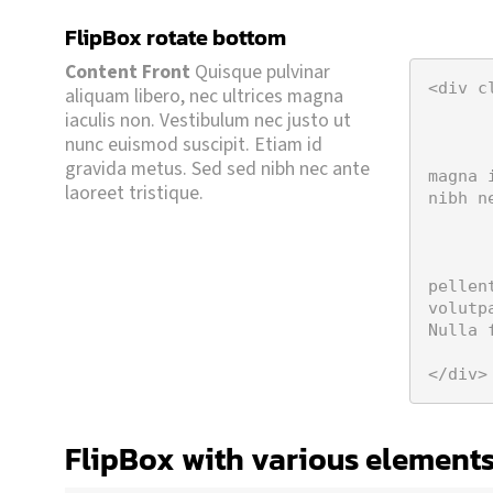
FlipBox rotate bottom
Maecenas quis urna dignissim.
amet diam nec semper. Nulla facilisi.
Content Front
Quisque pulvinar
ante nec congue. Donec consequat sit
<div c
aliquam libero, nec ultrices magna
erat volutpat. Cras pharetra dignissim
	<div class="eds_fro
iaculis non. Vestibulum nec justo ut
a congue turpis dui a metus. Aliquam
		<h5>FlipBox
nunc euismod suscipit. Etiam id
fermentum, arcu arcu convallis tellus,
		<strong>Content Front</strong>
gravida metus. Sed sed nibh nec ante
magna 
aliquam, libero at pellentesque
laoreet tristique.
nibh n
Content Behind
Ut et mi turpis. Proin
	</div
	<div class="eds_behi
		<strong>Content Behind</stron
pellen
volutp
Nulla 
	</div
</div>
FlipBox with various element