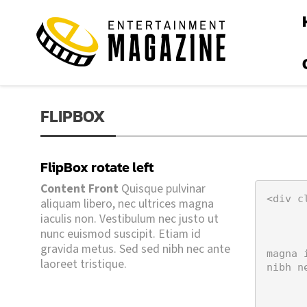
FLIPBOX
FlipBox rotate left
Ut et mi turpis. Proin
Content Behind
aliquam, libero at pellentesque
Content Front
Quisque pulvinar
fermentum, arcu arcu convallis tellus,
<div c
aliquam libero, nec ultrices magna
a congue turpis dui a metus. Aliquam
	<div class="eds_fro
iaculis non. Vestibulum nec justo ut
erat volutpat. Cras pharetra dignissim
		<h5>FlipBo
nunc euismod suscipit. Etiam id
ante nec congue. Donec consequat sit
		<strong>Content Front</strong>
gravida metus. Sed sed nibh nec ante
amet diam nec semper. Nulla facilisi.
magna 
laoreet tristique.
nibh n
Maecenas quis urna dignissim.
	</div
	<div class="eds_behi