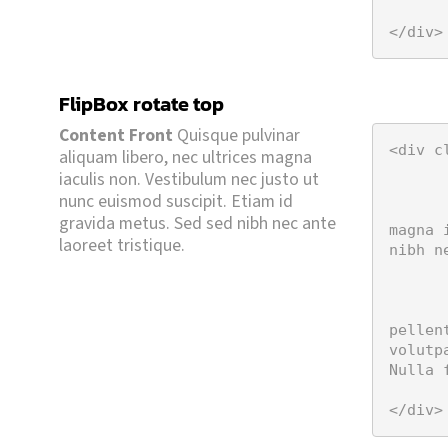
	</div
</div>
FlipBox rotate top
Maecenas quis urna dignissim.
amet diam nec semper. Nulla facilisi.
Content Front
Quisque pulvinar
ante nec congue. Donec consequat sit
<div c
aliquam libero, nec ultrices magna
erat volutpat. Cras pharetra dignissim
	<div class="eds_fro
iaculis non. Vestibulum nec justo ut
a congue turpis dui a metus. Aliquam
		<h5>FlipBo
nunc euismod suscipit. Etiam id
fermentum, arcu arcu convallis tellus,
		<strong>Content Front</strong>
gravida metus. Sed sed nibh nec ante
magna 
aliquam, libero at pellentesque
laoreet tristique.
nibh n
Content Behind
Ut et mi turpis. Proin
	</div
	<div class="eds_behi
		<strong>Content Behind</stron
pellen
volutp
Nulla 
	</div
</div>