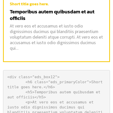
Short title goes here.
Temporibus autem quibusdam et aut
officiis
At vero eos et accusamus et iusto odio
dignissimos ducimus qui blanditiis praesentium
voluptatum deleniti atque corrupti. At vero eos et
accusamus et iusto odio dignissimos ducimus
qui...
<div class="eds_box12">

	<h6 class="eds_primaryColor">Short 
title goes here.</h6>

	<h5>Temporibus autem quibusdam et 
aut officiis</h5>

	<p>At vero eos et accusamus et 
iusto odio dignissimos ducimus qui 
blanditiis praesentium voluptatum deleniti 