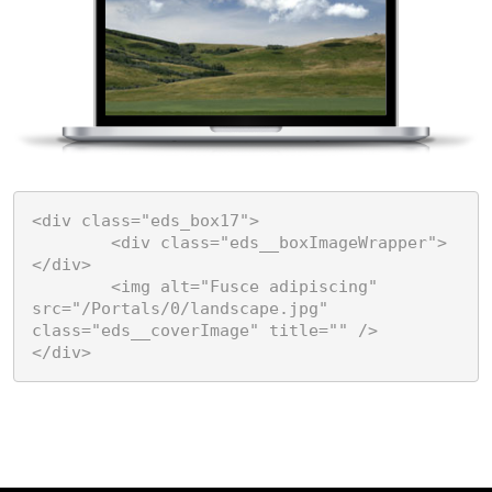
<div class="eds_box17">

	<div class="eds__boxImageWrapper">
</div>

	<img alt="Fusce adipiscing" 
src="/Portals/0/landscape.jpg" 
class="eds__coverImage" title="" />

</div>