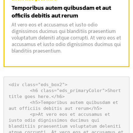
Temporibus autem quibusdam et aut
officiis debitis aut rerum
At vero eos et accusamus et iusto odio
dignissimos ducimus qui blanditiis praesentium
voluptatum deleniti atque corrupti. At vero eos et
accusamus et iusto odio dignissimos ducimus qui
blanditiis praesentium.
<div class="eds_box2">

	<h6 class="eds_primaryColor">Short 
title goes here.</h6>

	<h5>Temporibus autem quibusdam et 
aut officiis debitis aut rerum</h5>

	<p>At vero eos et accusamus et 
iusto odio dignissimos ducimus qui 
blanditiis praesentium voluptatum deleniti 
atque corrupti. At vero eos et accusamus et 