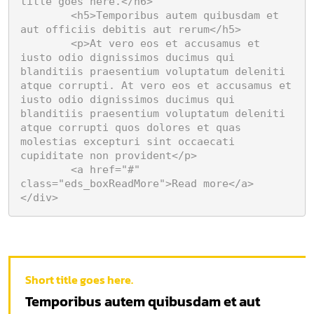
title goes here.</h6>

	<h5>Temporibus autem quibusdam et 
aut officiis debitis aut rerum</h5>

	<p>At vero eos et accusamus et 
iusto odio dignissimos ducimus qui 
blanditiis praesentium voluptatum deleniti 
atque corrupti. At vero eos et accusamus et 
iusto odio dignissimos ducimus qui 
blanditiis praesentium voluptatum deleniti 
atque corrupti quos dolores et quas 
molestias excepturi sint occaecati 
cupiditate non provident</p>

	<a href="#" 
class="eds_boxReadMore">Read more</a>

</div>
Short title goes here.
Temporibus autem quibusdam et aut