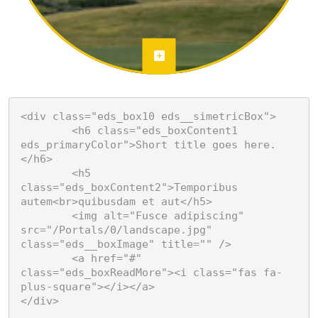
<div class="eds_box10 eds__simetricBox">

	<h6 class="eds_boxContent1 
eds_primaryColor">Short title goes here.
</h6>

	<h5 
class="eds_boxContent2">Temporibus 
autem<br>quibusdam et aut</h5>

	<img alt="Fusce adipiscing" 
src="/Portals/0/landscape.jpg" 
class="eds__boxImage" title="" />

	<a href="#" 
class="eds_boxReadMore"><i class="fas fa-
plus-square"></i></a>

</div>