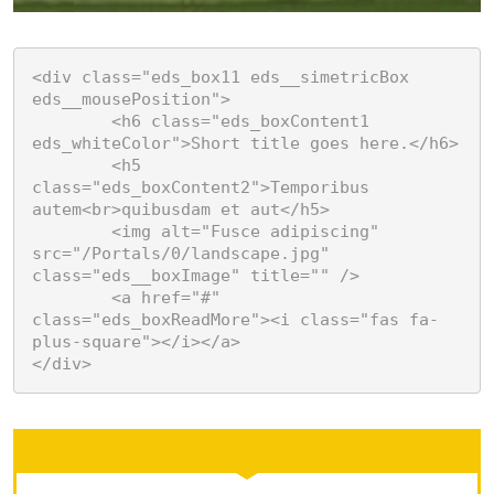
<div class="eds_box11 eds__simetricBox 
eds__mousePosition">

	<h6 class="eds_boxContent1 
eds_whiteColor">Short title goes here.</h6>

	<h5 
class="eds_boxContent2">Temporibus 
autem<br>quibusdam et aut</h5>

	<img alt="Fusce adipiscing" 
src="/Portals/0/landscape.jpg" 
class="eds__boxImage" title="" />

	<a href="#" 
class="eds_boxReadMore"><i class="fas fa-
plus-square"></i></a>

</div>