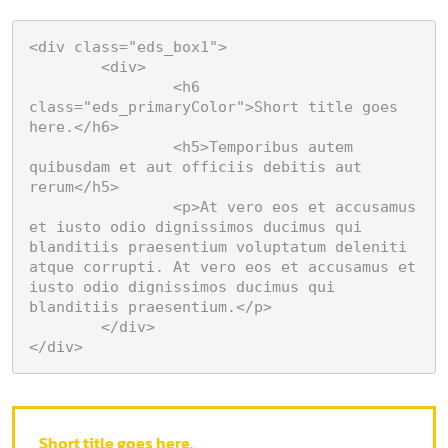
<div class="eds_box1">

	<div>

		<h6 
class="eds_primaryColor">Short title goes 
here.</h6>

		<h5>Temporibus autem 
quibusdam et aut officiis debitis aut 
rerum</h5>

		<p>At vero eos et accusamus 
et iusto odio dignissimos ducimus qui 
blanditiis praesentium voluptatum deleniti 
atque corrupti. At vero eos et accusamus et 
iusto odio dignissimos ducimus qui 
blanditiis praesentium.</p>

	</div>

</div>
Short title goes here.