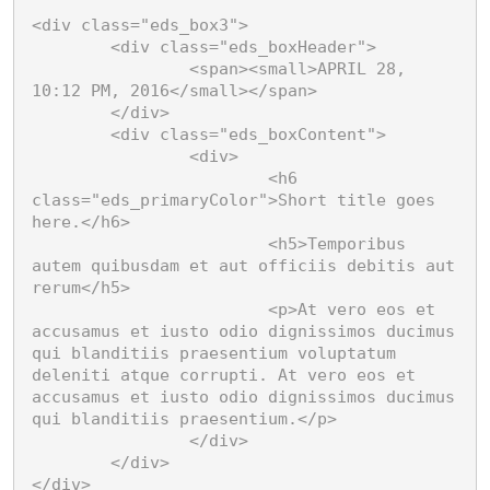
<div class="eds_box3">

	<div class="eds_boxHeader">

		<span><small>APRIL 28, 
10:12 PM, 2016</small></span>

	</div>

	<div class="eds_boxContent">

		<div>

			<h6 
class="eds_primaryColor">Short title goes 
here.</h6>

			<h5>Temporibus 
autem quibusdam et aut officiis debitis aut 
rerum</h5>

			<p>At vero eos et 
accusamus et iusto odio dignissimos ducimus 
qui blanditiis praesentium voluptatum 
deleniti atque corrupti. At vero eos et 
accusamus et iusto odio dignissimos ducimus 
qui blanditiis praesentium.</p>

		</div>

	</div>

</div>