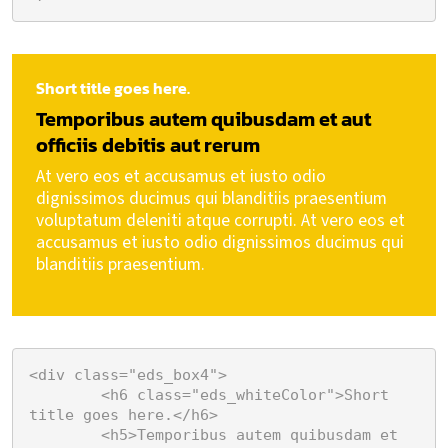
Short title goes here.
Temporibus autem quibusdam et aut
officiis debitis aut rerum
At vero eos et accusamus et iusto odio
dignissimos ducimus qui blanditiis praesentium
voluptatum deleniti atque corrupti. At vero eos et
accusamus et iusto odio dignissimos ducimus qui
blanditiis praesentium.
<div class="eds_box4">

	<h6 class="eds_whiteColor">Short 
title goes here.</h6>

	<h5>Temporibus autem quibusdam et 