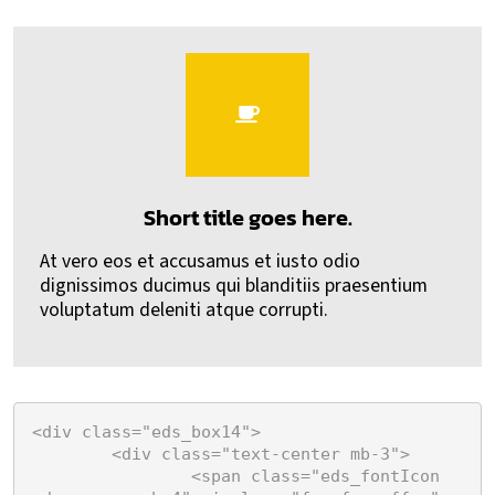
Short title goes here.
At vero eos et accusamus et iusto odio
dignissimos ducimus qui blanditiis praesentium
voluptatum deleniti atque corrupti.
<div class="eds_box14">

	<div class="text-center mb-3">

		<span class="eds_fontIcon 