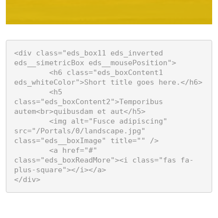
<div class="eds_box11 eds_inverted 
eds__simetricBox eds__mousePosition">

	<h6 class="eds_boxContent1 
eds_whiteColor">Short title goes here.</h6>

	<h5 
class="eds_boxContent2">Temporibus 
autem<br>quibusdam et aut</h5>

	<img alt="Fusce adipiscing" 
src="/Portals/0/landscape.jpg" 
class="eds__boxImage" title="" />

	<a href="#" 
class="eds_boxReadMore"><i class="fas fa-
plus-square"></i></a>

</div>