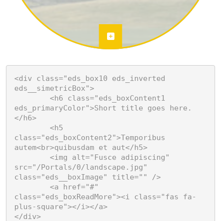
<div class="eds_box10 eds_inverted 
eds__simetricBox">

	<h6 class="eds_boxContent1 
eds_primaryColor">Short title goes here.
</h6>

	<h5 
class="eds_boxContent2">Temporibus 
autem<br>quibusdam et aut</h5>

	<img alt="Fusce adipiscing" 
src="/Portals/0/landscape.jpg" 
class="eds__boxImage" title="" />

	<a href="#" 
class="eds_boxReadMore"><i class="fas fa-
plus-square"></i></a>

</div>