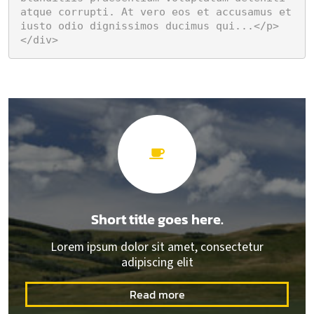
atque corrupti. At vero eos et accusamus et 
iusto odio dignissimos ducimus qui...</p>

</div>
Short title goes here.
Lorem ipsum dolor sit amet, consectetur
adipiscing elit
Read more