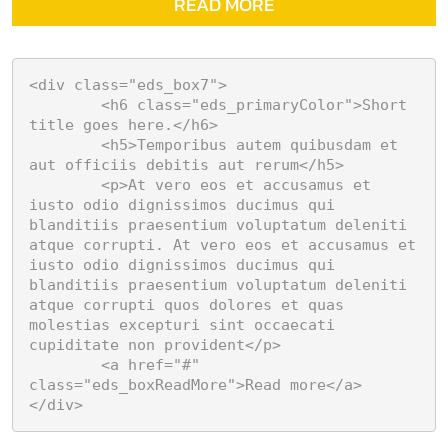
READ MORE
<div class="eds_box7">

	<h6 class="eds_primaryColor">Short 
title goes here.</h6>

	<h5>Temporibus autem quibusdam et 
aut officiis debitis aut rerum</h5>

	<p>At vero eos et accusamus et 
iusto odio dignissimos ducimus qui 
blanditiis praesentium voluptatum deleniti 
atque corrupti. At vero eos et accusamus et 
iusto odio dignissimos ducimus qui 
blanditiis praesentium voluptatum deleniti 
atque corrupti quos dolores et quas 
molestias excepturi sint occaecati 
cupiditate non provident</p>

	<a href="#" 
class="eds_boxReadMore">Read more</a>

</div>