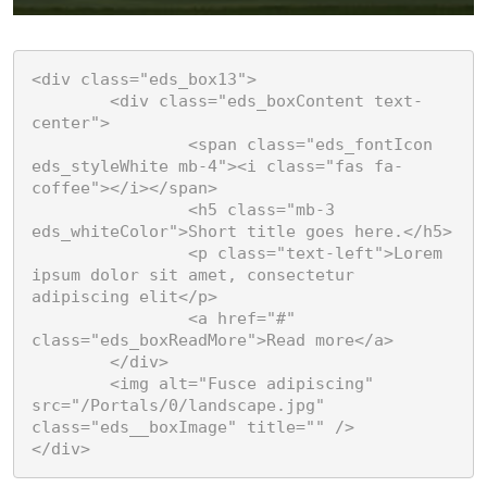
<div class="eds_box13">

	<div class="eds_boxContent text-
center">

		<span class="eds_fontIcon 
eds_styleWhite mb-4"><i class="fas fa-
coffee"></i></span>

		<h5 class="mb-3 
eds_whiteColor">Short title goes here.</h5>

		<p class="text-left">Lorem 
ipsum dolor sit amet, consectetur 
adipiscing elit</p>

		<a href="#" 
class="eds_boxReadMore">Read more</a>

	</div>

	<img alt="Fusce adipiscing" 
src="/Portals/0/landscape.jpg" 
class="eds__boxImage" title="" />

</div>