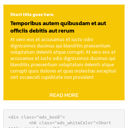
Short title goes here.
Temporibus autem quibusdam et aut
officiis debitis aut rerum
At vero eos et accusamus et iusto odio
dignissimos ducimus qui blanditiis praesentium
voluptatum deleniti atque corrupti. At vero eos et
accusamus et iusto odio dignissimos ducimus qui
blanditiis praesentium voluptatum deleniti atque
corrupti quos dolores et quas molestias excepturi
sint occaecati cupiditate non provident
READ MORE
<div class="eds_box8">

	<h6 class="eds_whiteColor">Short 