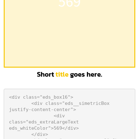
569
Short
title
goes here.
<div class="eds_box16">

	<div class="eds__simetricBox 
justify-content-center">

		<div 
class="eds_extraLargeText 
eds_whiteColor">569</div>

	</div>
