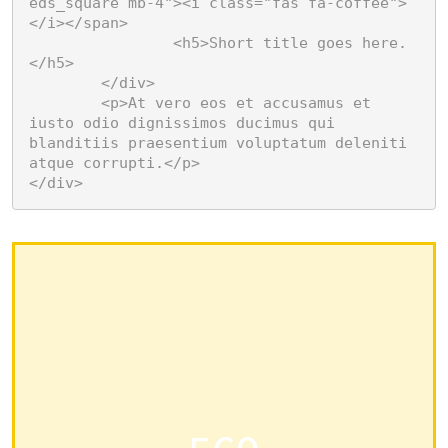
eds_square mb-4"><i class="fas fa-coffee">
</i></span>

		<h5>Short title goes here.
</h5>

	</div>

	<p>At vero eos et accusamus et 
iusto odio dignissimos ducimus qui 
blanditiis praesentium voluptatum deleniti 
atque corrupti.</p>

</div>