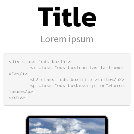
Title
Lorem ipsum
<div class="eds_box15">

	<i class="eds_boxIcon fas fa-frown-
o"></i>

	<h2 class="eds_boxTitle">Title</h2>

	<p class="eds_boxDescription">Lorem 
ipsum</p>

</div>