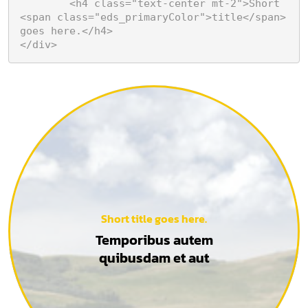
	<h4 class="text-center mt-2">Short 
<span class="eds_primaryColor">title</span> 
goes here.</h4>

</div>
Short title goes here.
Temporibus autem
quibusdam et aut